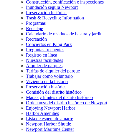
Construcción, zonificación e inspecciones
Inundación segura Newport
Preservación histórica
Trash & Recycling Information
Programas
Reciclaje
Calendario de residuos de basura y jardín
Recreación
Conciertos en King Park
Preguntas frecuentes
Registro en línea
Nuestras facilidades
Alquiler de parques
Tarifas de alquiler del parque
Trabajar como voluntario
Viviendo en la historia
Preservación histórica
Comisión del distrito histórico
Mapas y límites del distrito histórico
Ordenanza del distrito histórico de Newport
Enjoying Newport Harbor
Harbor Amenities
Lista de espera de amarre
Newport Harbor Shuttle
Newport Maritime Center