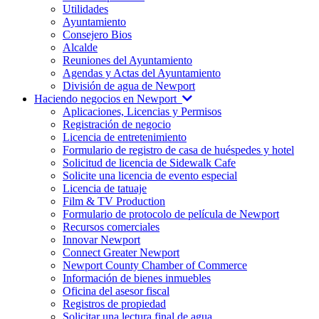
Utilidades
Ayuntamiento
Consejero Bios
Alcalde
Reuniones del Ayuntamiento
Agendas y Actas del Ayuntamiento
División de agua de Newport
Haciendo negocios en Newport
Aplicaciones, Licencias y Permisos
Registración de negocio
Licencia de entretenimiento
Formulario de registro de casa de huéspedes y hotel
Solicitud de licencia de Sidewalk Cafe
Solicite una licencia de evento especial
Licencia de tatuaje
Film & TV Production
Formulario de protocolo de película de Newport
Recursos comerciales
Innovar Newport
Connect Greater Newport
Newport County Chamber of Commerce
Información de bienes inmuebles
Oficina del asesor fiscal
Registros de propiedad
Solicitar una lectura final de agua