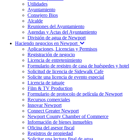
Utilidades
Ayuntamiento
Consejero Bios
Alcalde
Reuniones del Ayuntamiento
Agendas y Actas del Ayuntamiento
División de agua de Newport
Haciendo negocios en Newport
Aplicaciones, Licencias y Permisos
Registración de negocio
Licencia de entretenimiento
Formulario de registro de casa de huéspedes y hotel
Solicitud de licencia de Sidewalk Cafe
Solicite una licencia de evento especial
Licencia de tatuaje
Film & TV Production
Formulario de protocolo de película de Newport
Recursos comerciales
Innovar Newport
Connect Greater Newport
Newport County Chamber of Commerce
Información de bienes inmuebles
Oficina del asesor fiscal
Registros de propiedad
Solicitar una lectura final de agua