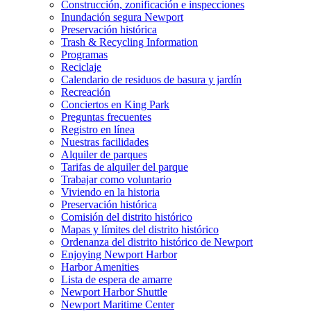
Construcción, zonificación e inspecciones
Inundación segura Newport
Preservación histórica
Trash & Recycling Information
Programas
Reciclaje
Calendario de residuos de basura y jardín
Recreación
Conciertos en King Park
Preguntas frecuentes
Registro en línea
Nuestras facilidades
Alquiler de parques
Tarifas de alquiler del parque
Trabajar como voluntario
Viviendo en la historia
Preservación histórica
Comisión del distrito histórico
Mapas y límites del distrito histórico
Ordenanza del distrito histórico de Newport
Enjoying Newport Harbor
Harbor Amenities
Lista de espera de amarre
Newport Harbor Shuttle
Newport Maritime Center