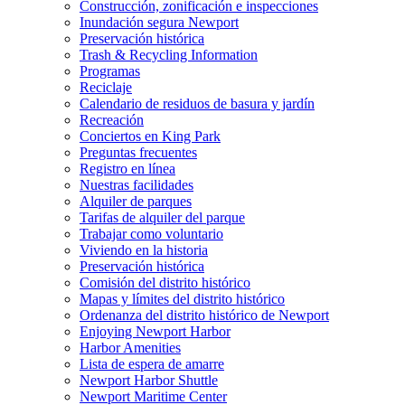
Construcción, zonificación e inspecciones
Inundación segura Newport
Preservación histórica
Trash & Recycling Information
Programas
Reciclaje
Calendario de residuos de basura y jardín
Recreación
Conciertos en King Park
Preguntas frecuentes
Registro en línea
Nuestras facilidades
Alquiler de parques
Tarifas de alquiler del parque
Trabajar como voluntario
Viviendo en la historia
Preservación histórica
Comisión del distrito histórico
Mapas y límites del distrito histórico
Ordenanza del distrito histórico de Newport
Enjoying Newport Harbor
Harbor Amenities
Lista de espera de amarre
Newport Harbor Shuttle
Newport Maritime Center