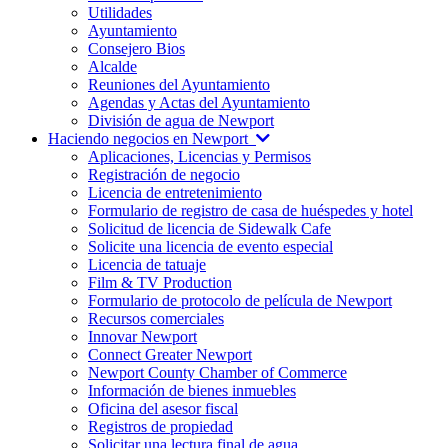
Utilidades
Ayuntamiento
Consejero Bios
Alcalde
Reuniones del Ayuntamiento
Agendas y Actas del Ayuntamiento
División de agua de Newport
Haciendo negocios en Newport
Aplicaciones, Licencias y Permisos
Registración de negocio
Licencia de entretenimiento
Formulario de registro de casa de huéspedes y hotel
Solicitud de licencia de Sidewalk Cafe
Solicite una licencia de evento especial
Licencia de tatuaje
Film & TV Production
Formulario de protocolo de película de Newport
Recursos comerciales
Innovar Newport
Connect Greater Newport
Newport County Chamber of Commerce
Información de bienes inmuebles
Oficina del asesor fiscal
Registros de propiedad
Solicitar una lectura final de agua