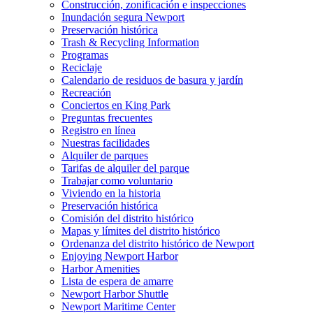
Construcción, zonificación e inspecciones
Inundación segura Newport
Preservación histórica
Trash & Recycling Information
Programas
Reciclaje
Calendario de residuos de basura y jardín
Recreación
Conciertos en King Park
Preguntas frecuentes
Registro en línea
Nuestras facilidades
Alquiler de parques
Tarifas de alquiler del parque
Trabajar como voluntario
Viviendo en la historia
Preservación histórica
Comisión del distrito histórico
Mapas y límites del distrito histórico
Ordenanza del distrito histórico de Newport
Enjoying Newport Harbor
Harbor Amenities
Lista de espera de amarre
Newport Harbor Shuttle
Newport Maritime Center