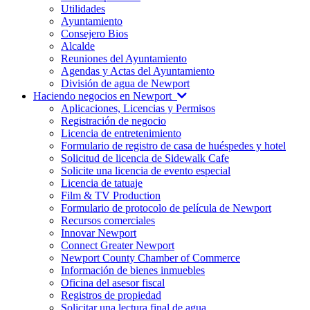
Utilidades
Ayuntamiento
Consejero Bios
Alcalde
Reuniones del Ayuntamiento
Agendas y Actas del Ayuntamiento
División de agua de Newport
Haciendo negocios en Newport
Aplicaciones, Licencias y Permisos
Registración de negocio
Licencia de entretenimiento
Formulario de registro de casa de huéspedes y hotel
Solicitud de licencia de Sidewalk Cafe
Solicite una licencia de evento especial
Licencia de tatuaje
Film & TV Production
Formulario de protocolo de película de Newport
Recursos comerciales
Innovar Newport
Connect Greater Newport
Newport County Chamber of Commerce
Información de bienes inmuebles
Oficina del asesor fiscal
Registros de propiedad
Solicitar una lectura final de agua