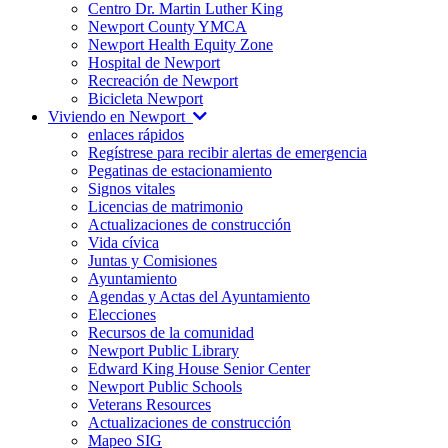
Centro Dr. Martin Luther King
Newport County YMCA
Newport Health Equity Zone
Hospital de Newport
Recreación de Newport
Bicicleta Newport
Viviendo en Newport
enlaces rápidos
Regístrese para recibir alertas de emergencia
Pegatinas de estacionamiento
Signos vitales
Licencias de matrimonio
Actualizaciones de construcción
Vida cívica
Juntas y Comisiones
Ayuntamiento
Agendas y Actas del Ayuntamiento
Elecciones
Recursos de la comunidad
Newport Public Library
Edward King House Senior Center
Newport Public Schools
Veterans Resources
Actualizaciones de construcción
Mapeo SIG