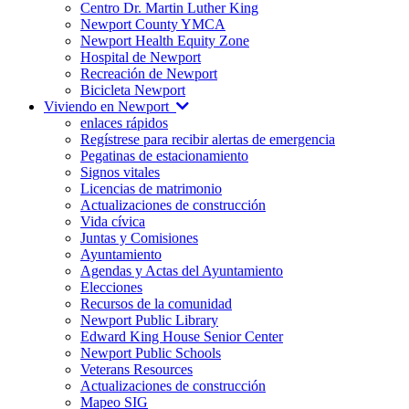
Centro Dr. Martin Luther King
Newport County YMCA
Newport Health Equity Zone
Hospital de Newport
Recreación de Newport
Bicicleta Newport
Viviendo en Newport
enlaces rápidos
Regístrese para recibir alertas de emergencia
Pegatinas de estacionamiento
Signos vitales
Licencias de matrimonio
Actualizaciones de construcción
Vida cívica
Juntas y Comisiones
Ayuntamiento
Agendas y Actas del Ayuntamiento
Elecciones
Recursos de la comunidad
Newport Public Library
Edward King House Senior Center
Newport Public Schools
Veterans Resources
Actualizaciones de construcción
Mapeo SIG