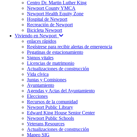
Centro Dr. Martin Luther King
Newport County YMCA
Newport Health Equity Zone
Hospital de Newport
Recreación de Newport
Bicicleta Newport
Viviendo en Newport
enlaces rápidos
Regístrese para recibir alertas de emergencia
Pegatinas de estacionamiento
Signos vitales
Licencias de matrimonio
Actualizaciones de construcción
Vida cívica
Juntas y Comisiones
Ayuntamiento
Agendas y Actas del Ayuntamiento
Elecciones
Recursos de la comunidad
Newport Public Library
Edward King House Senior Center
Newport Public Schools
Veterans Resources
Actualizaciones de construcción
Mapeo SIG