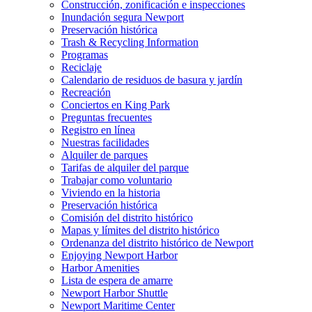
Construcción, zonificación e inspecciones
Inundación segura Newport
Preservación histórica
Trash & Recycling Information
Programas
Reciclaje
Calendario de residuos de basura y jardín
Recreación
Conciertos en King Park
Preguntas frecuentes
Registro en línea
Nuestras facilidades
Alquiler de parques
Tarifas de alquiler del parque
Trabajar como voluntario
Viviendo en la historia
Preservación histórica
Comisión del distrito histórico
Mapas y límites del distrito histórico
Ordenanza del distrito histórico de Newport
Enjoying Newport Harbor
Harbor Amenities
Lista de espera de amarre
Newport Harbor Shuttle
Newport Maritime Center