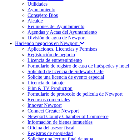
Utilidades
Ayuntamiento
Consejero Bios
Alcalde
Reuniones del Ayuntamiento
Agendas y Actas del Ayuntamiento
División de agua de Newport
Haciendo negocios en Newport
Aplicaciones, Licencias y Permisos
Registración de negocio
Licencia de entretenimiento
Formulario de registro de casa de huéspedes y hotel
Solicitud de licencia de Sidewalk Cafe
Solicite una licencia de evento especial
Licencia de tatuaje
Film & TV Production
Formulario de protocolo de película de Newport
Recursos comerciales
Innovar Newport
Connect Greater Newport
Newport County Chamber of Commerce
Información de bienes inmuebles
Oficina del asesor fiscal
Registros de propiedad
Solicitar una lectura final de agua