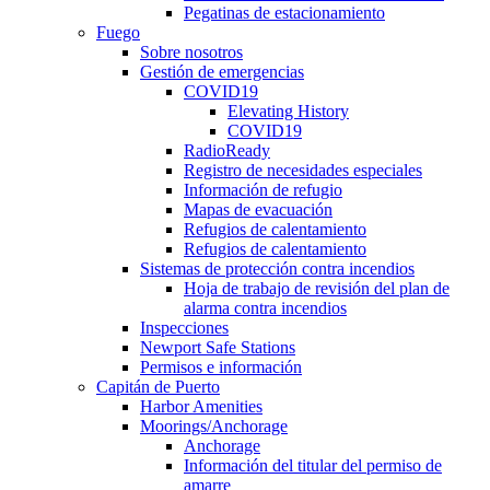
Pegatinas de estacionamiento
Fuego
Sobre nosotros
Gestión de emergencias
COVID19
Elevating History
COVID19
RadioReady
Registro de necesidades especiales
Información de refugio
Mapas de evacuación
Refugios de calentamiento
Refugios de calentamiento
Sistemas de protección contra incendios
Hoja de trabajo de revisión del plan de
alarma contra incendios
Inspecciones
Newport Safe Stations
Permisos e información
Capitán de Puerto
Harbor Amenities
Moorings/Anchorage
Anchorage
Información del titular del permiso de
amarre