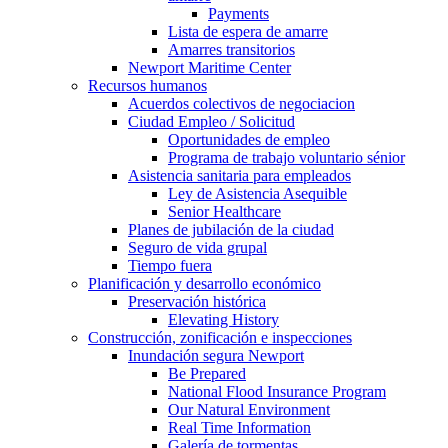
Payments
Lista de espera de amarre
Amarres transitorios
Newport Maritime Center
Recursos humanos
Acuerdos colectivos de negociacion
Ciudad Empleo / Solicitud
Oportunidades de empleo
Programa de trabajo voluntario sénior
Asistencia sanitaria para empleados
Ley de Asistencia Asequible
Senior Healthcare
Planes de jubilación de la ciudad
Seguro de vida grupal
Tiempo fuera
Planificación y desarrollo económico
Preservación histórica
Elevating History
Construcción, zonificación e inspecciones
Inundación segura Newport
Be Prepared
National Flood Insurance Program
Our Natural Environment
Real Time Information
Galería de tormentas