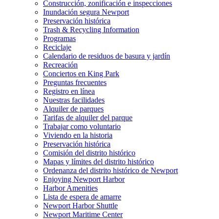
Construcción, zonificación e inspecciones
Inundación segura Newport
Preservación histórica
Trash & Recycling Information
Programas
Reciclaje
Calendario de residuos de basura y jardín
Recreación
Conciertos en King Park
Preguntas frecuentes
Registro en línea
Nuestras facilidades
Alquiler de parques
Tarifas de alquiler del parque
Trabajar como voluntario
Viviendo en la historia
Preservación histórica
Comisión del distrito histórico
Mapas y límites del distrito histórico
Ordenanza del distrito histórico de Newport
Enjoying Newport Harbor
Harbor Amenities
Lista de espera de amarre
Newport Harbor Shuttle
Newport Maritime Center