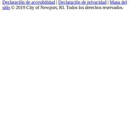
Declaración de accesibilidad
|
Declaración de privacidad
|
Mapa del
sitio
© 2019 City of Newport, RI. Todos los derechos reservados.