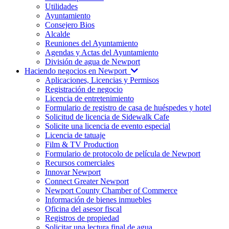
Utilidades
Ayuntamiento
Consejero Bios
Alcalde
Reuniones del Ayuntamiento
Agendas y Actas del Ayuntamiento
División de agua de Newport
Haciendo negocios en Newport
Aplicaciones, Licencias y Permisos
Registración de negocio
Licencia de entretenimiento
Formulario de registro de casa de huéspedes y hotel
Solicitud de licencia de Sidewalk Cafe
Solicite una licencia de evento especial
Licencia de tatuaje
Film & TV Production
Formulario de protocolo de película de Newport
Recursos comerciales
Innovar Newport
Connect Greater Newport
Newport County Chamber of Commerce
Información de bienes inmuebles
Oficina del asesor fiscal
Registros de propiedad
Solicitar una lectura final de agua