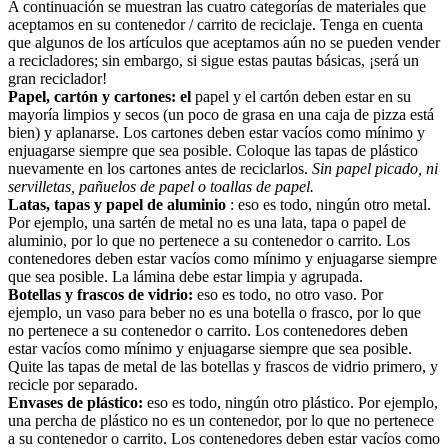
A continuación se muestran las cuatro categorías de materiales que
aceptamos en su contenedor / carrito de reciclaje. Tenga en cuenta
que algunos de los artículos que aceptamos aún no se pueden vender
a recicladores; sin embargo, si sigue estas pautas básicas, ¡será un
gran reciclador!
Papel, cartón y cartones: el
papel y el cartón deben estar en su
mayoría limpios y secos (un poco de grasa en una caja de pizza está
bien) y aplanarse. Los cartones deben estar vacíos como mínimo y
enjuagarse siempre que sea posible. Coloque las tapas de plástico
nuevamente en los cartones antes de reciclarlos.
Sin papel picado, ni
servilletas, pañuelos de papel o toallas de papel.
Latas, tapas y papel de aluminio
: eso es todo, ningún otro metal.
Por ejemplo, una sartén de metal no es una lata, tapa o papel de
aluminio, por lo que no pertenece a su contenedor o carrito. Los
contenedores deben estar vacíos como mínimo y enjuagarse siempre
que sea posible. La lámina debe estar limpia y agrupada.
Botellas y frascos de vidrio:
eso es todo, no otro vaso. Por
ejemplo, un vaso para beber no es una botella o frasco, por lo que
no pertenece a su contenedor o carrito. Los contenedores deben
estar vacíos como mínimo y enjuagarse siempre que sea posible.
Quite las tapas de metal de las botellas y frascos de vidrio primero, y
recicle por separado.
Envases de plástico:
eso es todo, ningún otro plástico. Por ejemplo,
una percha de plástico no es un contenedor, por lo que no pertenece
a su contenedor o carrito. Los contenedores deben estar vacíos como