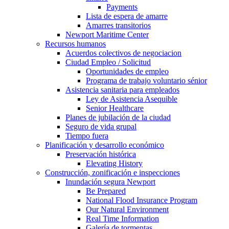
Payments
Lista de espera de amarre
Amarres transitorios
Newport Maritime Center
Recursos humanos
Acuerdos colectivos de negociacion
Ciudad Empleo / Solicitud
Oportunidades de empleo
Programa de trabajo voluntario sénior
Asistencia sanitaria para empleados
Ley de Asistencia Asequible
Senior Healthcare
Planes de jubilación de la ciudad
Seguro de vida grupal
Tiempo fuera
Planificación y desarrollo económico
Preservación histórica
Elevating History
Construcción, zonificación e inspecciones
Inundación segura Newport
Be Prepared
National Flood Insurance Program
Our Natural Environment
Real Time Information
Galería de tormentas