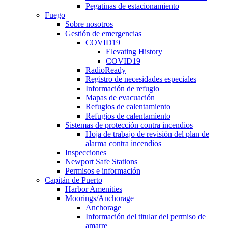
Pegatinas de estacionamiento
Fuego
Sobre nosotros
Gestión de emergencias
COVID19
Elevating History
COVID19
RadioReady
Registro de necesidades especiales
Información de refugio
Mapas de evacuación
Refugios de calentamiento
Refugios de calentamiento
Sistemas de protección contra incendios
Hoja de trabajo de revisión del plan de
alarma contra incendios
Inspecciones
Newport Safe Stations
Permisos e información
Capitán de Puerto
Harbor Amenities
Moorings/Anchorage
Anchorage
Información del titular del permiso de
amarre